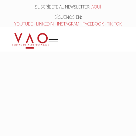
Saltar al contenido principal
Skip to header right navigation
Skip to site footer
SUSCRÍBETE AL NEWSLETTER:
AQUÍ
SÍGUENOS EN:
YOUTUBE
·
LINKEDIN
·
INSTAGRAM
·
FACEBOOK
·
TIK TOK
Menu
Ventas de Alto Octanaje