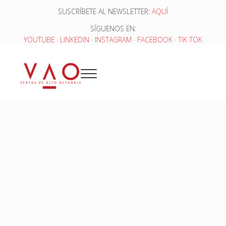
Saltar al contenido principal
Skip to header right navigation
Skip to site footer
SUSCRÍBETE AL NEWSLETTER:
AQUÍ
SÍGUENOS EN:
YOUTUBE
·
LINKEDIN
·
INSTAGRAM
·
FACEBOOK
·
TIK TOK
Menu
Ventas de Alto Octanaje