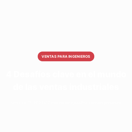
VENTAS PARA INGENIEROS
4 Desafíos clave en el mundo
de las ventas industriales
octubre 17, 2023
•
17 min de lectura
•
Por ventasvaodedev