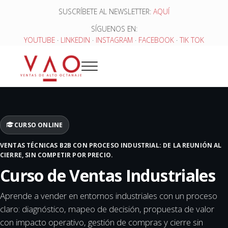
Saltar al contenido principal
Skip to header right navigation
Skip to site footer
SUSCRÍBETE AL NEWSLETTER:
AQUÍ
SÍGUENOS EN:
YOUTUBE
·
LINKEDIN
·
INSTAGRAM
·
FACEBOOK
·
TIK TOK
Menu
Ventas de Alto Octanaje
CURSO ONLINE
VENTAS TÉCNICAS B2B CON PROCESO INDUSTRIAL: DE LA REUNIÓN AL
CIERRE, SIN COMPETIR POR PRECIO.
Curso de Ventas Industriales
Aprende a vender en entornos industriales con un proceso
claro: diagnóstico, mapeo de decisión, propuesta de valor
con impacto operativo, gestión de compras y cierre sin