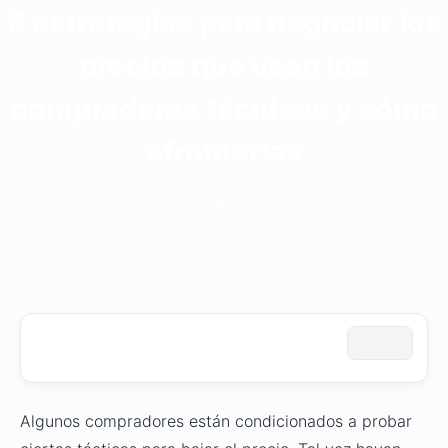
6 estrategias para negociar los
precios que usan los
compradores técnicos y cómo
afrontarlas
marzo 31, 2023
•
8 min de lectura
•
Por ventasvaodedev
Algunos compradores están condicionados a probar