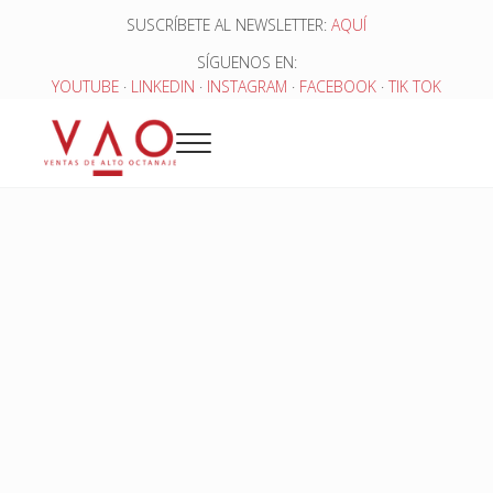
Saltar al contenido principal
Skip to header right navigation
Skip to site footer
SUSCRÍBETE AL NEWSLETTER:
AQUÍ
SÍGUENOS EN:
YOUTUBE
·
LINKEDIN
·
INSTAGRAM
·
FACEBOOK
·
TIK TOK
Menu
Ventas de Alto Octanaje