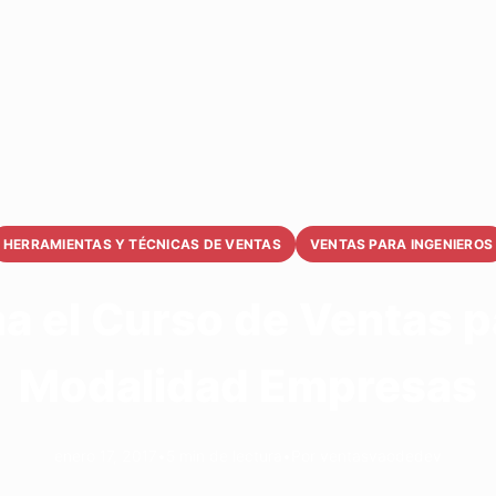
HERRAMIENTAS Y TÉCNICAS DE VENTAS
VENTAS PARA INGENIEROS
 el Curso de Ventas p
Modalidad Empresas
enero 17, 2017
•
5 min de lectura
•
Por ventasvaodedev