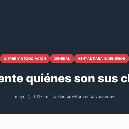
CIERRE Y NEGOCIACIÓN
GENERAL
VENTAS PARA INGENIEROS
nte quiénes son sus cl
mayo 2, 2011
•
2 min de lectura
•
Por ventasvaodedev