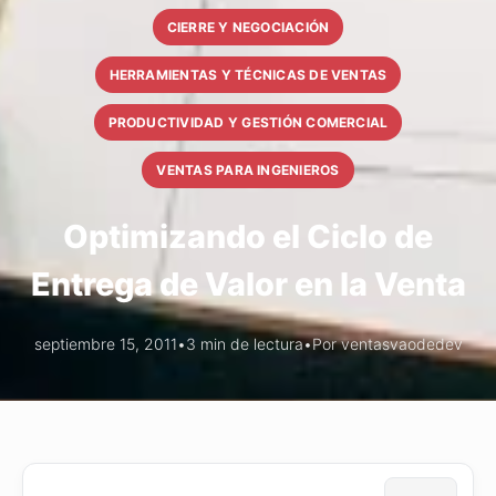
CIERRE Y NEGOCIACIÓN
HERRAMIENTAS Y TÉCNICAS DE VENTAS
PRODUCTIVIDAD Y GESTIÓN COMERCIAL
VENTAS PARA INGENIEROS
Optimizando el Ciclo de
Entrega de Valor en la Venta
septiembre 15, 2011
•
3 min de lectura
•
Por ventasvaodedev