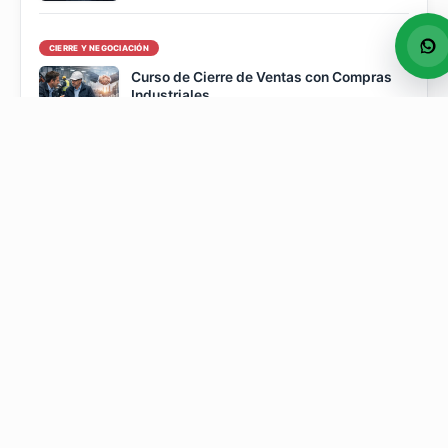
CIERRE Y NEGOCIACIÓN
Curso de Cierre de Ventas con Compras
Industriales
PROSPECCIÓN Y CAPTACIÓN
Capacitación en Prospección Comercial
para Empresas de Logística y Transporte
Terrestre
Categorías
(274)
Cierre y Negociación
(1)
Climatización
(111)
Dirección comercial
(86)
General