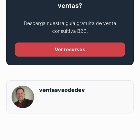
ventas?
Descarga nuestra guía gratuita de venta
consultiva B2B.
Ver recursos
ventasvaodedev