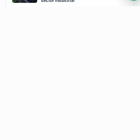
sector industrial
VENTA CONSULTIVA
Curso de Venta para Ciberseguridad B2B
CIERRE Y NEGOCIACIÓN
Curso de Cierre de Ventas con Compras
Industriales
PROSPECCIÓN Y CAPTACIÓN
Capacitación en Prospección Comercial
para Empresas de Logística y Transporte
Terrestre