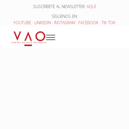
Saltar al contenido principal
Skip to header right navigation
Skip to site footer
SUSCRÍBETE AL NEWSLETTER:
AQUÍ
SÍGUENOS EN:
YOUTUBE
·
LINKEDIN
·
INSTAGRAM
·
FACEBOOK
·
TIK TOK
Menu
Ventas de Alto Octanaje