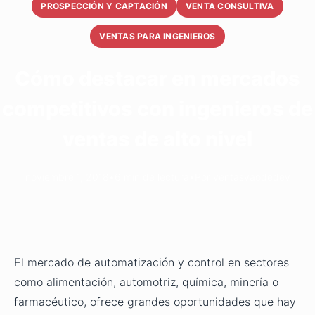
PROSPECCIÓN Y CAPTACIÓN
VENTA CONSULTIVA
VENTAS PARA INGENIEROS
Cómo destacar en mercados
competitivos con ingenieros de
ventas de alto nivel
noviembre 1, 2018
•
6 min de lectura
•
Por ventasvaodedev
El mercado de automatización y control en sectores
como alimentación, automotriz, química, minería o
farmacéutico, ofrece grandes oportunidades que hay