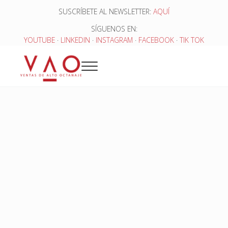
Saltar al contenido principal
Skip to header right navigation
Skip to site footer
SUSCRÍBETE AL NEWSLETTER:
AQUÍ
SÍGUENOS EN:
YOUTUBE
·
LINKEDIN
·
INSTAGRAM
·
FACEBOOK
·
TIK TOK
Menu
Ventas de Alto Octanaje