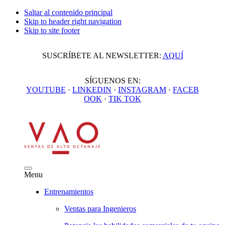
Saltar al contenido principal
Skip to header right navigation
Skip to site footer
SUSCRÍBETE AL NEWSLETTER:
AQUÍ
SÍGUENOS EN:
YOUTUBE
·
LINKEDIN
·
INSTAGRAM
·
FACEB
OOK
·
TIK TOK
Ventas
Menu
de
Menu
Alto
Entrenamientos
Octanaje
Ventas para Ingenieros