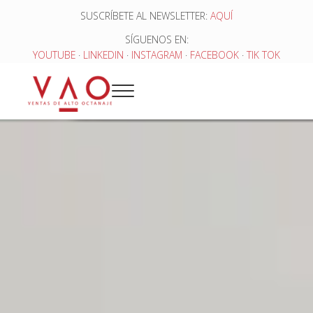
Saltar al contenido principal
Skip to header right navigation
Skip to site footer
SUSCRÍBETE AL NEWSLETTER:
AQUÍ
SÍGUENOS EN:
YOUTUBE
·
LINKEDIN
·
INSTAGRAM
·
FACEBOOK
·
TIK TOK
Menu
Ventas de Alto Octanaje