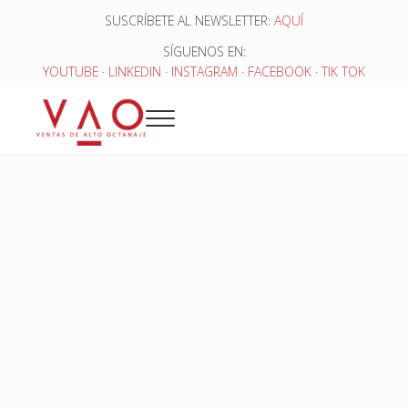
Saltar al contenido principal
Skip to header right navigation
Skip to site footer
SUSCRÍBETE AL NEWSLETTER:
AQUÍ
SÍGUENOS EN:
YOUTUBE
·
LINKEDIN
·
INSTAGRAM
·
FACEBOOK
·
TIK TOK
Menu
Ventas de Alto Octanaje