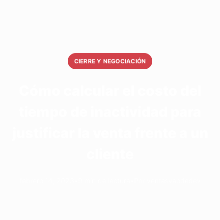
CIERRE Y NEGOCIACIÓN
Cómo calcular el costo del
tiempo de inactividad para
justificar la venta frente a un
cliente
febrero 14, 2023
•
9 min de lectura
•
Por ventasvaodedev