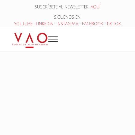
Saltar al contenido principal
Skip to header right navigation
Skip to site footer
SUSCRÍBETE AL NEWSLETTER:
AQUÍ
SÍGUENOS EN:
YOUTUBE
·
LINKEDIN
·
INSTAGRAM
·
FACEBOOK
·
TIK TOK
Menu
Ventas de Alto Octanaje