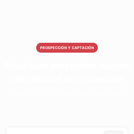
PROSPECCIÓN Y CAPTACIÓN
Email para prospectar nuevos
clientes que no te conocen
noviembre 17, 2023
•
9 min de lectura
•
Por ventasvaodedev