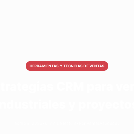
HERRAMIENTAS Y TÉCNICAS DE VENTAS
strategias CRM para ve
industriales y proyecto
abril 26, 2023
•
6 min de lectura
•
Por ventasvaodedev