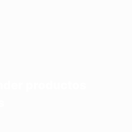
nder productos
s