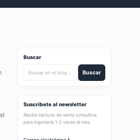
Buscar
n
Buscar
Suscríbete al newsletter
a
st
Recibe tácticas de venta consultiva
para ingeniería 1–2 veces al mes.