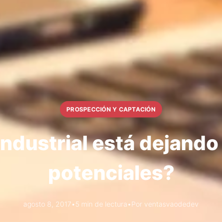
PROSPECCIÓN Y CAPTACIÓN
ndustrial está dejando
potenciales?
agosto 8, 2017
•
5 min de lectura
•
Por ventasvaodedev