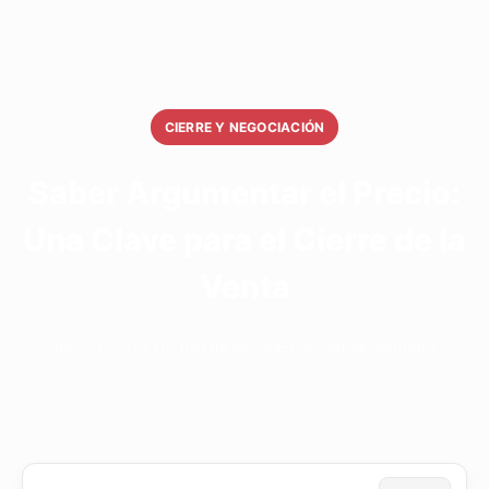
CIERRE Y NEGOCIACIÓN
Saber Argumentar el Precio:
Una Clave para el Cierre de la
Venta
julio 23, 2024
•
10 min de lectura
•
Por ventasvaodedev