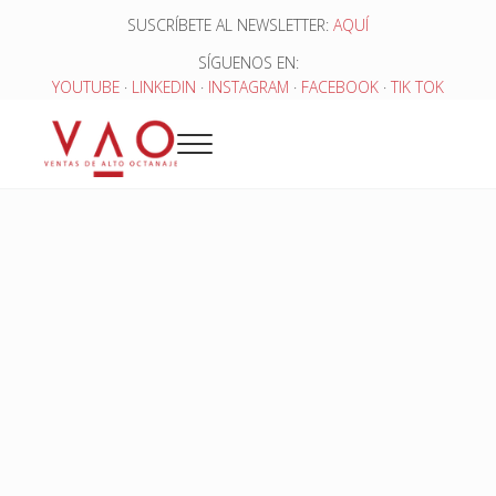
Saltar al contenido principal
Skip to header right navigation
Skip to site footer
SUSCRÍBETE AL NEWSLETTER:
AQUÍ
SÍGUENOS EN:
YOUTUBE
·
LINKEDIN
·
INSTAGRAM
·
FACEBOOK
·
TIK TOK
Menu
Ventas de Alto Octanaje