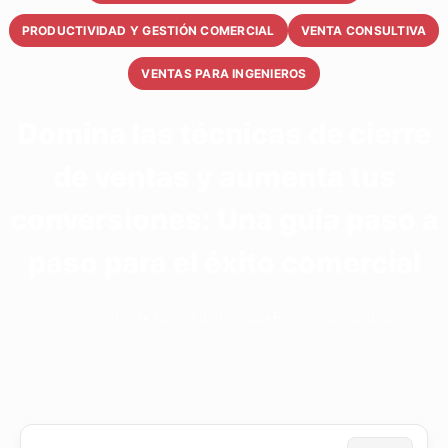
PRODUCTIVIDAD Y GESTIÓN COMERCIAL
VENTA CONSULTIVA
VENTAS PARA INGENIEROS
Domina las técnicas de cierre
de ventas y aumenta tus
conversiones: Una guía paso a
paso para el éxito comercial
mayo 29, 2023
•
33 min de lectura
•
Por ventasvaodedev