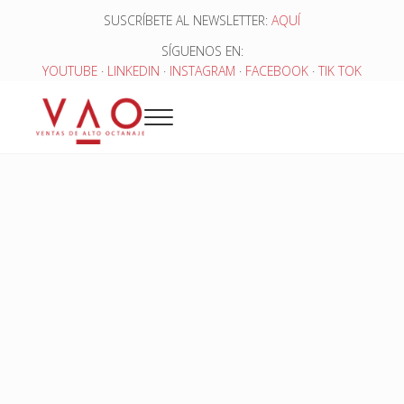
Saltar al contenido principal
Skip to header right navigation
Skip to site footer
SUSCRÍBETE AL NEWSLETTER:
AQUÍ
SÍGUENOS EN:
YOUTUBE
·
LINKEDIN
·
INSTAGRAM
·
FACEBOOK
·
TIK TOK
Menu
Ventas de Alto Octanaje