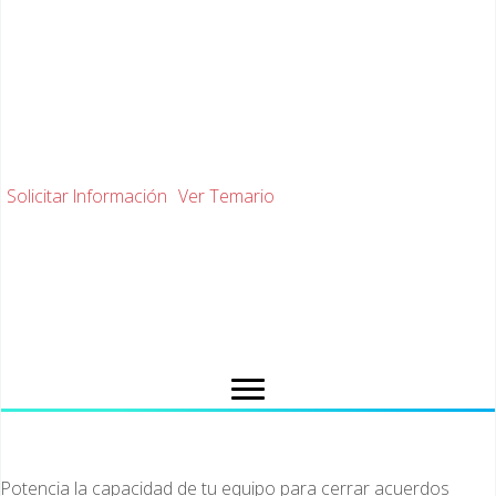
Entrenamiento especializado para
equipos técnicos e ingenieros en
ventas
Solicitar Información
Ver Temario
Para equipos de 5 a 50 vendedores · Modalidad online o in-
company · España y Latinoamérica
Potencia la capacidad de tu equipo para cerrar acuerdos