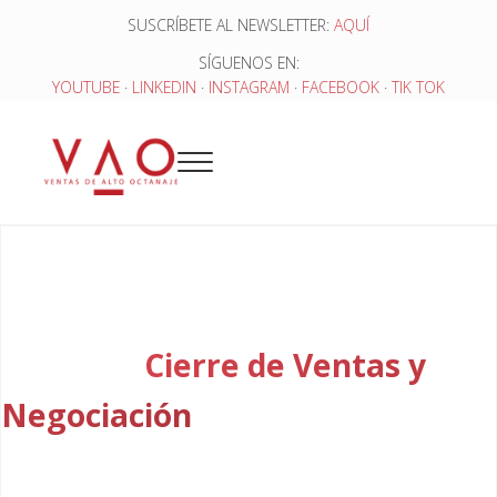
Saltar al contenido principal
Skip to header right navigation
Skip to site footer
SUSCRÍBETE AL NEWSLETTER:
AQUÍ
SÍGUENOS EN:
YOUTUBE
·
LINKEDIN
·
INSTAGRAM
·
FACEBOOK
·
TIK TOK
Menu
Ventas de Alto Octanaje
Curso de
Cierre de Ventas y
Negociación
para Empresas
B2B