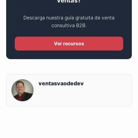
ventas?
Descarga nuestra guía gratuita de venta
consultiva B2B.
Ver recursos
ventasvaodedev