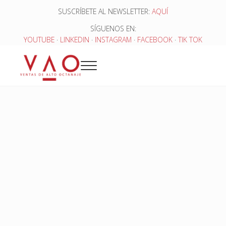
Saltar al contenido principal
Skip to header right navigation
Skip to site footer
SUSCRÍBETE AL NEWSLETTER:
AQUÍ
SÍGUENOS EN:
YOUTUBE
·
LINKEDIN
·
INSTAGRAM
·
FACEBOOK
·
TIK TOK
Menu
Ventas de Alto Octanaje