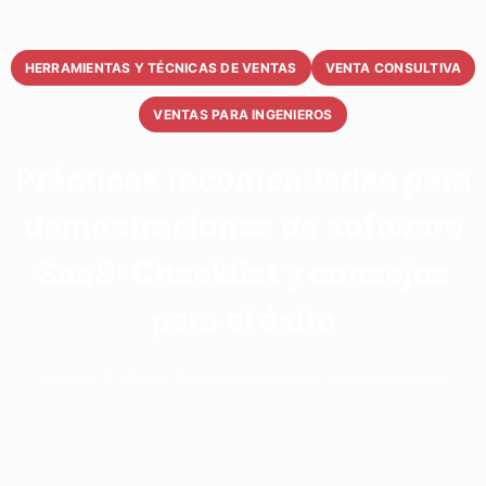
HERRAMIENTAS Y TÉCNICAS DE VENTAS
VENTA CONSULTIVA
VENTAS PARA INGENIEROS
Prácticas recomendadas para
demostraciones de software
SaaS: Checklist y consejos
para el éxito
febrero 12, 2024
•
16 min de lectura
•
Por ventasvaodedev