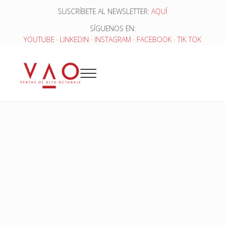
Saltar al contenido principal
Skip to header right navigation
Skip to site footer
SUSCRÍBETE AL NEWSLETTER:
AQUÍ
SÍGUENOS EN:
YOUTUBE
·
LINKEDIN
·
INSTAGRAM
·
FACEBOOK
·
TIK TOK
Menu
Ventas de Alto Octanaje