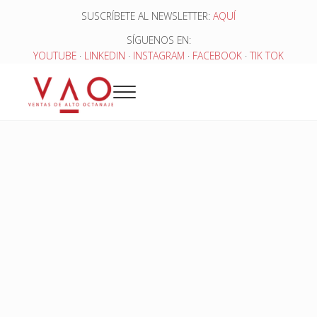
Saltar al contenido principal
Skip to header right navigation
Skip to site footer
SUSCRÍBETE AL NEWSLETTER:
AQUÍ
SÍGUENOS EN:
YOUTUBE
·
LINKEDIN
·
INSTAGRAM
·
FACEBOOK
·
TIK TOK
Menu
Ventas de Alto Octanaje