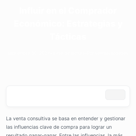
Influir en el Comprador
Económico: Estrategias y
Tácticas
septiembre 30, 2024
•
8 min de lectura
•
Por ventasvaodedev
La venta consultiva se basa en entender y gestionar
las influencias clave de compra para lograr un
resultado ganar-ganar. Entre las influencias, la más