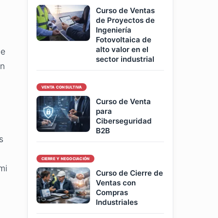
Curso de Ventas
de Proyectos de
Ingeniería
Fotovoltaica de
alto valor en el
be
sector industrial
án
VENTA CONSULTIVA
Curso de Venta
para
Ciberseguridad
B2B
s
CIERRE Y NEGOCIACIÓN
mi
Curso de Cierre de
Ventas con
Compras
Industriales