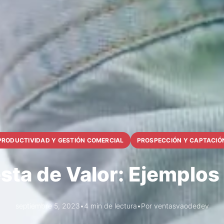
PRODUCTIVIDAD Y GESTIÓN COMERCIAL
PROSPECCIÓN Y CAPTACIÓ
sta de Valor: Ejemplos
septiembre 5, 2023
•
4 min de lectura
•
Por ventasvaodedev