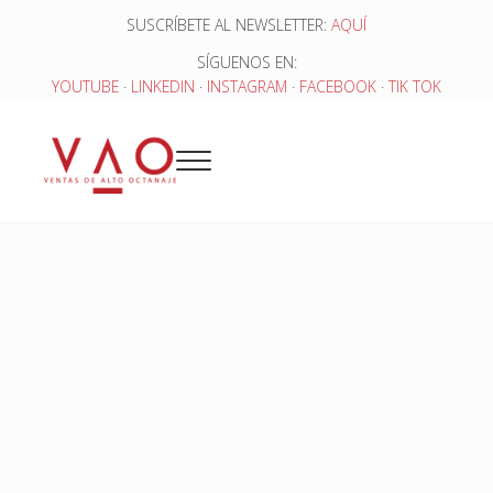
Saltar al contenido principal
Skip to header right navigation
Skip to site footer
SUSCRÍBETE AL NEWSLETTER:
AQUÍ
SÍGUENOS EN:
YOUTUBE
·
LINKEDIN
·
INSTAGRAM
·
FACEBOOK
·
TIK TOK
Menu
Ventas de Alto Octanaje