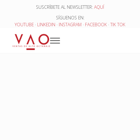
Saltar al contenido principal
Skip to header right navigation
Skip to site footer
SUSCRÍBETE AL NEWSLETTER:
AQUÍ
SÍGUENOS EN:
YOUTUBE
·
LINKEDIN
·
INSTAGRAM
·
FACEBOOK
·
TIK TOK
Menu
Ventas de Alto Octanaje