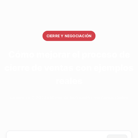
CIERRE Y NEGOCIACIÓN
Cómo mejorar el proceso de
cierre de ventas con ejemplos
reales
diciembre 7, 2023
•
18 min de lectura
•
Por ventasvaodedev