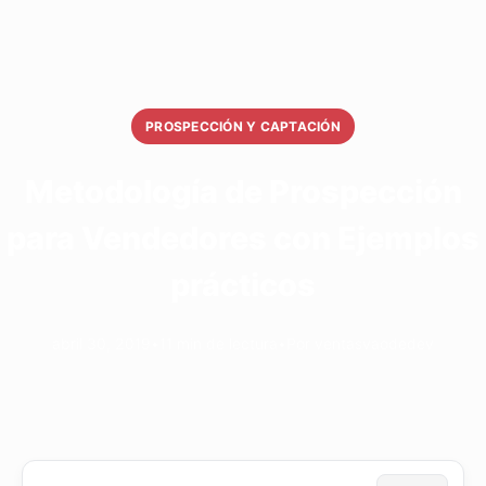
PROSPECCIÓN Y CAPTACIÓN
Metodología de Prospección
para Vendedores con Ejemplos
prácticos
abril 30, 2019
•
11 min de lectura
•
Por ventasvaodedev