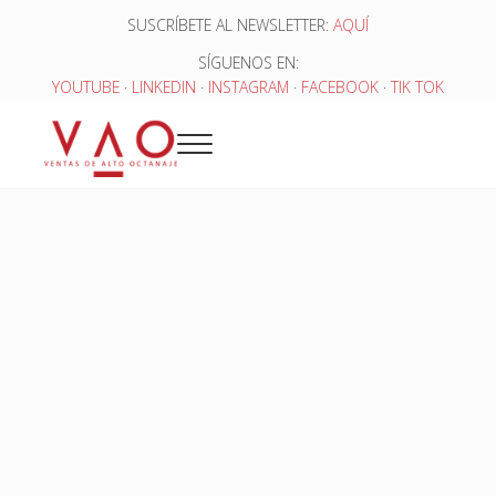
Saltar al contenido principal
Skip to header right navigation
Skip to site footer
SUSCRÍBETE AL NEWSLETTER:
AQUÍ
SÍGUENOS EN:
YOUTUBE
·
LINKEDIN
·
INSTAGRAM
·
FACEBOOK
·
TIK TOK
Menu
Ventas de Alto Octanaje