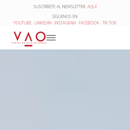
Saltar al contenido principal
Skip to header right navigation
Skip to site footer
SUSCRÍBETE AL NEWSLETTER:
AQUÍ
SÍGUENOS EN:
YOUTUBE
·
LINKEDIN
·
INSTAGRAM
·
FACEBOOK
·
TIK TOK
Menu
Ventas de Alto Octanaje