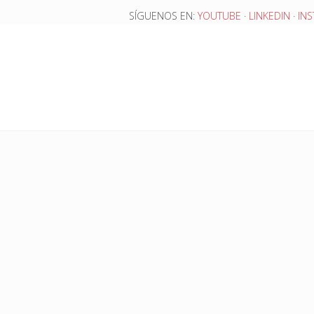
SÍGUENOS EN:
YOUTUBE
·
LINKEDIN
·
IN
ias
Blog
Recursos
CONTACTO
AUTODIAGNOS