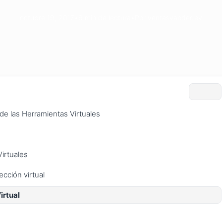
octubre 19, 2017
•
6 min de lectura
•
Por ventasvaodedev
e de las Herramientas Virtuales
Virtuales
ección virtual
irtual