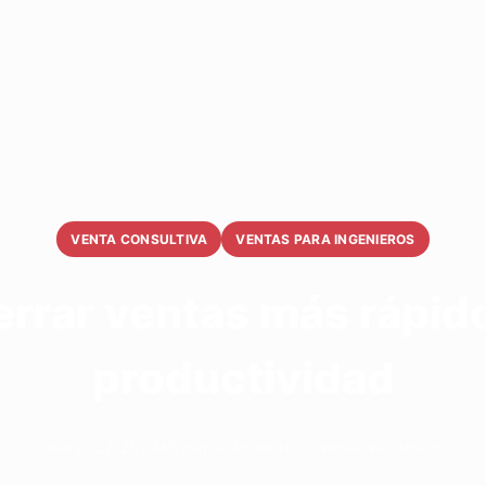
VENTA CONSULTIVA
VENTAS PARA INGENIEROS
errar ventas más rápido
productividad
marzo 27, 2024
•
8 min de lectura
•
Por ventasvaodedev