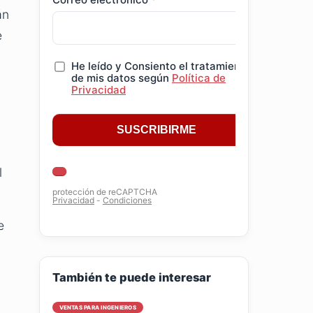
án
e
l
e
También te puede interesar
VENTAS PARA INGENIEROS